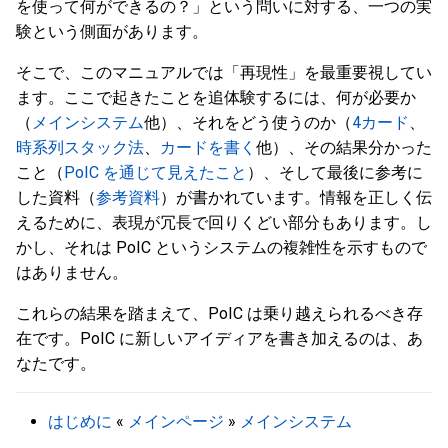
を使って何ができるの？」という問いに対する、一つの実
験という側面があります。
そこで、このマニュアルでは「再現性」を最重要視してい
ます。ここで起きたことを追体験するには、何が必要か
（
メインシステム
他）、それをどう使うのか（
4カード
、
時系列スタック法
、
カードを書く
他）、その結果分かった
こと（
PoIC を通じて見えたこと
）、そして最後に参考に
した資料（
参考資料
）が書かれています。情報を正しく伝
えるために、表現が冗長で回りくどい部分もあります。し
かし、それは PoIC というシステムの複雑性を示すもので
はありません。
これらの結果を踏まえて、PoIC は乗り越えられるべき存
在です。PoIC に新しいアイディアを書き加えるのは、あ
なたです。
はじめに
«
メインページ
»
メインシステム