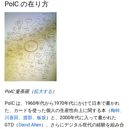
PoIC の在り方
PoIC 曼荼羅（
拡大する
）
PoIC は、1960年代から1970年代にかけて日本で書かれ
た、カードを使った個人の生産性向上に関する本（
梅棹、
川喜田、渡部、板坂
）と、2000年代に入って書かれた
GTD（
David Allen
）、さらにデジタル世代の経験を組み合