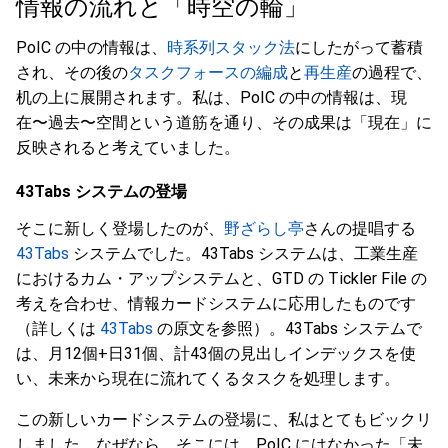
情報の流れと「時空の輪」
PoIC の中の情報は、
時系列スタック法
にしたがって蓄積
され、その後の
タスクフォースの編成
と
再生産
の過程で、
机の上に展開されます。私は、PoIC の中の情報は、現
在〜過去〜空間という道筋を通り、その成果は「現在」に
反映されると考えていました。
43Tabs システムの登場
そこに新しく登場したのが、
野ざらし亭
さんの提唱する
43Tabs
システムでした。43Tabs システムは、工業生産
におけるカム・アップシステムと、GTD の Tickler File の
考えを合わせ、情報カードシステムに応用したものです
（詳しくは
43Tabs
の原文を参照）。43Tabs システムで
は、月12個+日31個、計43個の見出しインデックスを使
い、未来から現在に流れてくるタスクを処理します。
この新しいカードシステムの登場に、私はとてもビックリ
しました。なぜなら、そこには、PoIC にはなかった「未