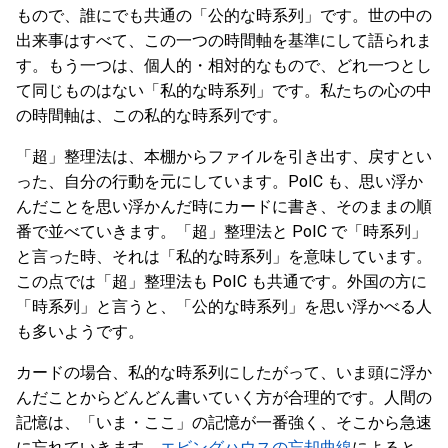
もので、誰にでも共通の「公的な時系列」です。世の中の
出来事はすべて、この一つの時間軸を基準にして語られま
す。もう一つは、個人的・相対的なもので、どれ一つとし
て同じものはない「私的な時系列」です。私たちの心の中
の時間軸は、この私的な時系列です。
「超」整理法は、本棚からファイルを引き出す、戻すとい
った、自分の行動を元にしています。PoIC も、思い浮か
んだことを思い浮かんだ時にカードに書き、そのままの順
番で並べていきます。「超」整理法と PoIC で「時系列」
と言った時、それは「私的な時系列」を意味しています。
この点では「超」整理法も PoIC も共通です。外国の方に
「時系列」と言うと、「公的な時系列」を思い浮かべる人
も多いようです。
カードの場合、私的な時系列にしたがって、いま頭に浮か
んだことからどんどん書いていく方が合理的です。人間の
記憶は、「いま・ここ」の記憶が一番強く、そこから急速
に忘れていきます。
エビングハウスの忘却曲線
によると、