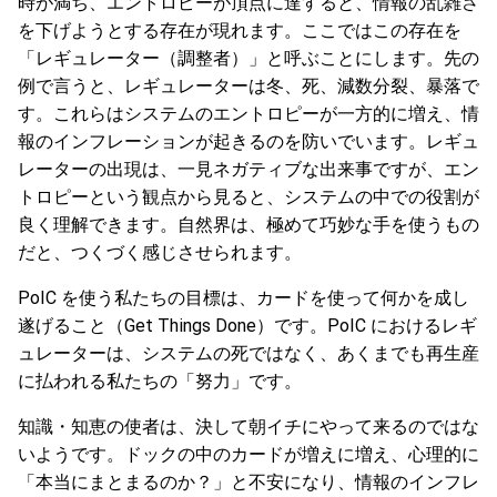
時が満ち、エントロピーが頂点に達すると、情報の乱雑さ
を下げようとする存在が現れます。ここではこの存在を
「レギュレーター（調整者）」と呼ぶことにします。先の
例で言うと、レギュレーターは冬、死、減数分裂、暴落で
す。これらはシステムのエントロピーが一方的に増え、情
報のインフレーションが起きるのを防いでいます。レギュ
レーターの出現は、一見ネガティブな出来事ですが、エン
トロピーという観点から見ると、システムの中での役割が
良く理解できます。自然界は、極めて巧妙な手を使うもの
だと、つくづく感じさせられます。
PoIC を使う私たちの目標は、カードを使って何かを成し
遂げること（Get Things Done）です。PoIC におけるレギ
ュレーターは、システムの死ではなく、あくまでも再生産
に払われる私たちの「努力」です。
知識・知恵の使者は、決して朝イチにやって来るのではな
いようです。ドックの中のカードが増えに増え、心理的に
「本当にまとまるのか？」と不安になり、情報のインフレ