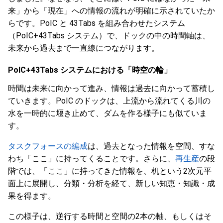
来」から「現在」への情報の流れが明確に示されていたか
らです。PoIC と 43Tabs を組み合わせたシステム
（PoIC+43Tabs システム）で、ドックの中の時間軸は、
未来から過去まで一直線につながります。
PoIC+43Tabs システムにおける「時空の輪」
時間は未来に向かって進み、情報は過去に向かって蓄積し
ていきます。PoIC のドックは、上流から流れてくる川の
水を一時的に堰き止めて、ダムを作る様子にも似ていま
す。
タスクフォースの編成
は、過去となった情報を空間、すな
わち「ここ」に持ってくることです。さらに、
再生産
の段
階では、「ここ」に持ってきた情報を、机という2次元平
面上に展開し、分類・分析を経て、新しい知恵・知識・成
果を得ます。
この様子は、逆行する時間と空間の2本の軸、もしくはそ