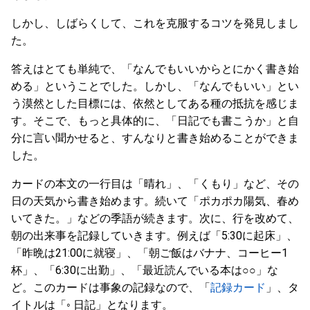
しかし、しばらくして、これを克服するコツを発見しまし
た。
答えはとても単純で、「なんでもいいからとにかく書き始
める」ということでした。しかし、「なんでもいい」とい
う漠然とした目標には、依然としてある種の抵抗を感じま
す。そこで、もっと具体的に、「日記でも書こうか」と自
分に言い聞かせると、すんなりと書き始めることができま
した。
カードの本文の一行目は「晴れ」、「くもり」など、その
日の天気から書き始めます。続いて「ポカポカ陽気、春め
いてきた。」などの季語が続きます。次に、行を改めて、
朝の出来事を記録していきます。例えば「5:30に起床」、
「昨晩は21:00に就寝」、「朝ご飯はバナナ、コーヒー1
杯」、「6:30に出勤」、「最近読んでいる本は○○」な
ど。このカードは事象の記録なので、「
記録カード
」、タ
イトルは「◦ 日記」となります。