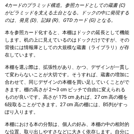
4カードのプラミッド構造。参照カードとしての蔵書 (C)
がピラミッドを支える土台となる。ドックの中に発現する
のは、発見 (D)、記録 (R)、GTD カード (G) となる。
本を参照カード化すると、本棚はドックの延長として機能
します。机の上に見えているのはドックだけですが、その
背後には情報庫としての大規模な蔵書（ライブラリ）が存
在しています。
本棚を選ぶ際は、拡張性があり、かつ、デザインが一貫し
て変わらないことが大切です。そうすれば、蔵書の増加に
合わせて、同じデザインの本棚を買い足していくことがで
きます。棚の高さが 2〜3 cm ピッチで自由に変えられる
ものが良いです。高さが 175 cm あれば、27 cm 高の棚を
6段取ることができます。27 cm 高の棚には、B5判がすっ
ぽり入ります。
本棚における本の分類は、個人の好み、本棚の中の相対的
な位置、取り出しやすさなどに大きく依存します。自分に